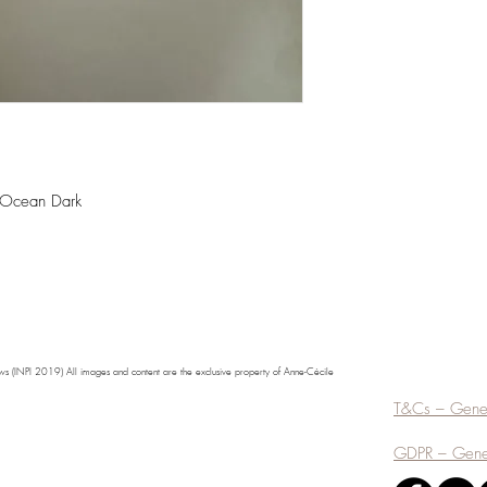
e Ocean Dark
s (INPI 2019) All images and content are the exclusive property of Anne-Cécile
T&Cs – Gener
GDPR – Genera