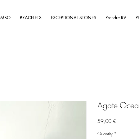
UMBO
BRACELETS
EXCEPTIONAL STONES
Prendre RV
P
Agate Ocean
Price
59,00 €
Quantity
*