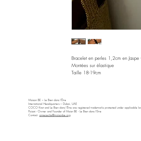
Bracelet en perles 1,2cm en Jasp
Montées sur élastique
Taille 18-19cm
Maison BE – Le Bien dans l'Être
International Headquarters – Dubai, UAE
COCO Knot and Le Bien dans l'Être are registered trademarks protected under applicable law
Poizat.- Owner and Founder of Maisn BE - Le Bien dans l'Etre
Contact:
annececile@maisonbe.org