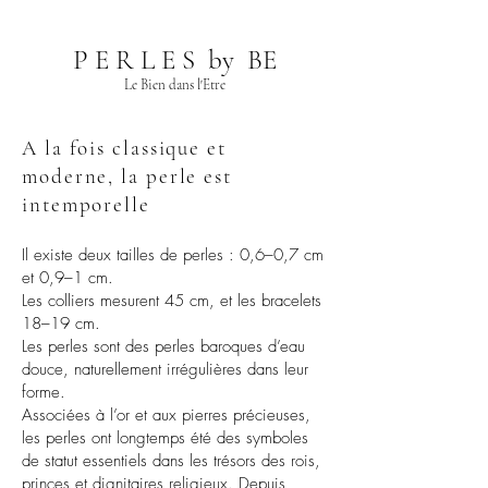
P E R L E S by BE
Le Bien dans l'Etre
A la fois classique et
moderne, la perle est
intemporelle
Il existe deux tailles de perles : 0,6–0,7 cm
et 0,9–1 cm.
Les colliers mesurent 45 cm, et les bracelets
18–19 cm.
Les perles sont des perles baroques d’eau
douce, naturellement irrégulières dans leur
forme.
Associées à l’or et aux pierres précieuses,
les perles ont longtemps été des symboles
de statut essentiels dans les trésors des rois,
princes et dignitaires religieux. Depuis