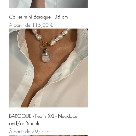
Collier mini Baroque - 38 cm
Prix promotionnel
À partir de
115,00 €
BAROQUE - Pearls XXL - Necklace
and/or Bracelet
Prix promotionnel
À partir de
79,00 €