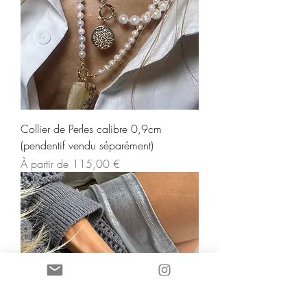
Collier de Perles calibre 0,9cm
(pendentif vendu séparément)
Prix promotionnel
À partir de
115,00 €