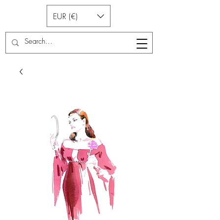
EUR (€)