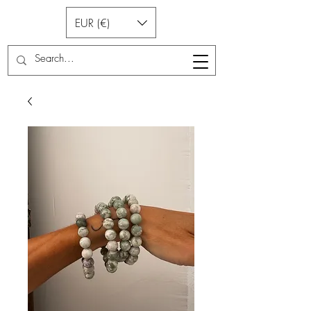
EUR (€)