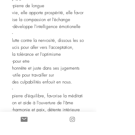
-pierre de longue
vie, elle apporte prospérité, elle favor
ise la compassion et l’échange
-développe l'intelligence émotionelle
-
lutte contre la nervosité, dissous les so
ucis pour aller vers l’acceptation,
la tolérance et l’optimisme
-pour etre
honnête et juste dans ses jugements
-utile pour travailler sur
des culpabilités enfouit en nous.
-
pierre d'équilibre, favorise la méditati
on et aide à l’ouverture de l’âme
-harmonie et paix, détente intérieure
-encourage à devenir ce que l’on est
-suscite l’éveil du
savoir caché, renforce et approfondi l