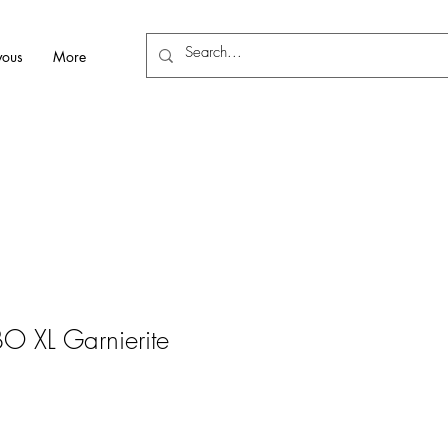
vous
More
BO XL Garnierite