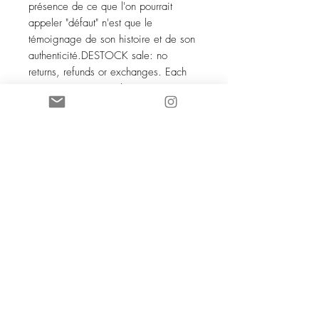
présence de ce que l'on pourrait 
appeler "défaut" n'est que le 
témoignage de son histoire et de son 
authenticité.DESTOCK sale: no 
returns, refunds or exchanges. Each 
stone is unique — what may appear 
as a "flaw" is only the mark of its 
history and authenticity.Vendita 
DESTOCK: non rimborsabile né 
scambiabile. Ogni pietra è unica — 
ciò che potrebbe sembrare un "difetto" 
è solo testimonianza della sua storia e 
autenticità.
SOCIETE COCO KNOT SARL au
capital de 5 000 euros
88168961600038
- NAF 4719B TVA
iintracommunautaire :