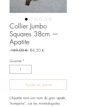
Collier Jumbo
Squares 38cm —
Apatite
Prix
Prix
 169,00 € 
84,50 €
original
promotionnel
Quantité
*
Ajouter au panier
L'Apatite tient son nom du grec apatê, 
"tromperie", car les minéralogistes 