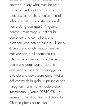
courage to say what must be said. 
Stone of the throat chakra, it is 
precious for teachers, artists and all 
who transmit.—L'Apatite prende il 
nome dal greco apatê, "inganno", 
perché i mineralogisti antichi la 
confondevano con altre pietre 
preziose. Ma non ha nulla di illusorio: 
è una pietra di chiarezza mentale, 
motivazione e allineamento tra 
intenzione e azione. Dissolve le 
paure che paralizzano, apre la 
comunicazione e dà il coraggio di 
dire ciò che dev'essere detto. Pietra 
del chakra della gola, è preziosa per 
insegnanti, artisti e tutti coloro che 
trasmettono.—Vente DESTOCK : ni 
reprise, ni remboursée, ni échangée. 
Chaque pierre est unique — la 