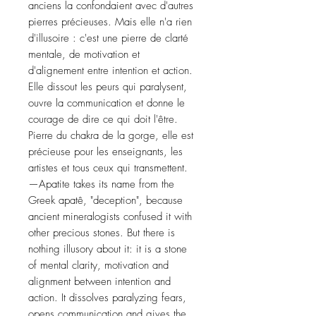
anciens la confondaient avec d'autres 
pierres précieuses. Mais elle n'a rien 
d'illusoire : c'est une pierre de clarté 
mentale, de motivation et 
d'alignement entre intention et action. 
Elle dissout les peurs qui paralysent, 
ouvre la communication et donne le 
courage de dire ce qui doit l'être. 
Pierre du chakra de la gorge, elle est 
précieuse pour les enseignants, les 
artistes et tous ceux qui transmettent.
—Apatite takes its name from the 
Greek apatê, "deception", because 
ancient mineralogists confused it with 
other precious stones. But there is 
nothing illusory about it: it is a stone 
of mental clarity, motivation and 
alignment between intention and 
action. It dissolves paralyzing fears, 
opens communication and gives the 