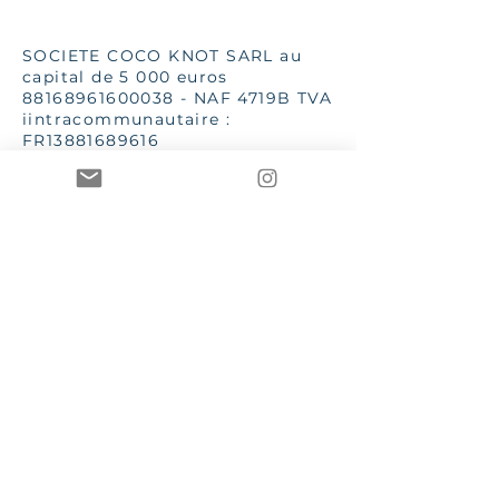
SOCIETE COCO KNOT SARL au
capital de 5 000 euros
88168961600038
- NAF 4719B TVA
iintracommunautaire :
FR13881689616
SSC 28 place G Clémenceau
83510 Lorgues
aannececile@hotmail.com
INPI 2019
TToutes les images et textes sont
de la propriété de Mme AC Poizat
CCOCO Knot et Le Bien dans
l'Etre sont des marques
enregistrées et protégées par les
lois en vigueur
CGV – Conditions générales de vente
RGPD – Règlement général sur la protection des