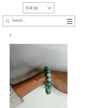
EUR (€)