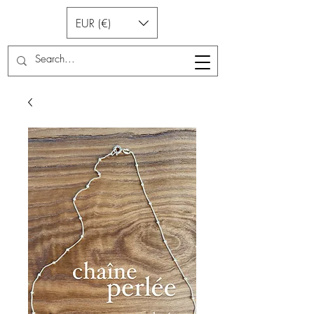
EUR (€)