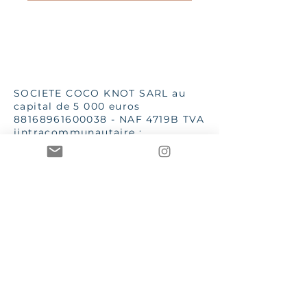
SOCIETE COCO KNOT SARL au
capital de 5 000 euros
88168961600038
- NAF 4719B TVA
iintracommunautaire :
FR13881689616
SSC 28 place G Clémenceau
83510 Lorgues
aannececile@hotmail.com
INPI 2019
TToutes les images et textes sont
de la propriété de Mme AC Poizat
CCOCO Knot et Le Bien dans
l'Etre sont des marques
enregistrées et protégées par les
lois en vigueur