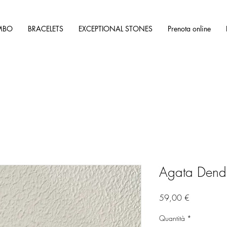
MBO
BRACELETS
EXCEPTIONAL STONES
Prenota online
Agata Dendr
Prezzo
59,00 €
Quantità
*