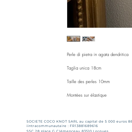
Perle di pietra in agata dendritica
Taglia unica 18cm
Taille des perles 10mm
Montées sur élastique
SOCIETE COCO KNOT SARL au capital de 5 000 euros 8
iintracommunautaire : FR13881689616
SSC 28 place G Clémenceau 83510 Lorgues