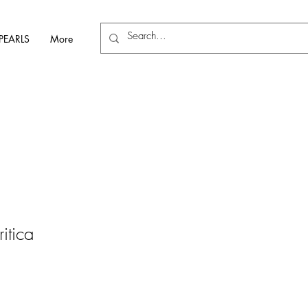
PEARLS
More
itica