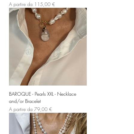
Prezzo scontato
A partire da
115,00 €
BAROQUE - Pearls XXL - Necklace
and/or Bracelet
Prezzo scontato
A partire da
79,00 €