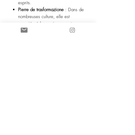
esprits.
Pierre de trasformazione
: Dans de
nombreuses culture, elle est
associée à la renaissance et au
renouveau, aiutante ad attraversare
i periodi di transizione con
coraggio.
Utilizzo Rituel et Spirituelle:
La malachite è ideale per i rituali di
protezione e trasformazione. Elle può
essere collocata in uno spazio della
vita per assorbire le energie negative
o utilizzate durante le meditazioni per
ricentrarsi e connettersi al suo cuore.
Portée comme bijou, elle offre una
protezione costante e favorisce
l'equilibrio emotivo.