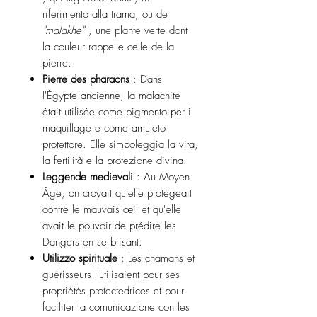
riferimento alla trama, ou de
"malakhe"
, une plante verte dont
la couleur rappelle celle de la
pierre.
Pierre des pharaons
: Dans
l'Égypte ancienne, la malachite
était utilisée come pigmento per il
maquillage e come amuleto
protettore. Elle simboleggia la vita,
la fertilità e la protezione divina.
Leggende medievali
: Au Moyen
Âge, on croyait qu'elle protégeait
contre le mauvais œil et qu'elle
avait le pouvoir de prédire les
Dangers en se brisant.
Utilizzo spirituale
: Les chamans et
guérisseurs l'utilisaient pour ses
propriétés protectedrices et pour
faciliter la comunicazione con les