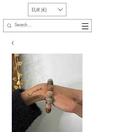
EUR (€)