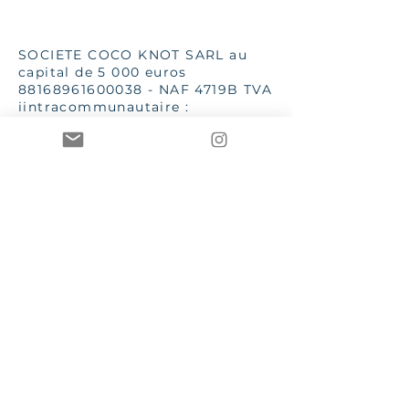
SOCIETE COCO KNOT SARL au
capital de 5 000 euros
88168961600038
- NAF 4719B TVA
iintracommunautaire :
FR13881689616
SSC 28 place G Clémenceau
83510 Lorgues
aannececile@hotmail.com
INPI 2019
TTutte le immagini e i testi sono
di proprietà di Mme AC Poizat
CCOCO Knot et Le Bien dans
l'Etre sono marchi registrati e
protetti dalle leggi in vigore
Termini e condizioni – Condizioni generali di vendita
GDPR – Regolamento generale sulla protezione dei