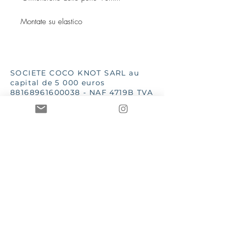
Montate su elastico
SOCIETE COCO KNOT SARL au
capital de 5 000 euros
88168961600038
- NAF 4719B TVA
iintracommunautaire :
FR13881689616
SSC 28 place G Clémenceau
83510 Lorgues
aannececile@hotmail.com
INPI 2019
TTutte le immagini e i testi sono
di proprietà di Mme AC Poizat
CCOCO Knot et Le Bien dans
l'Etre sono marchi registrati e
protetti dalle leggi in vigore