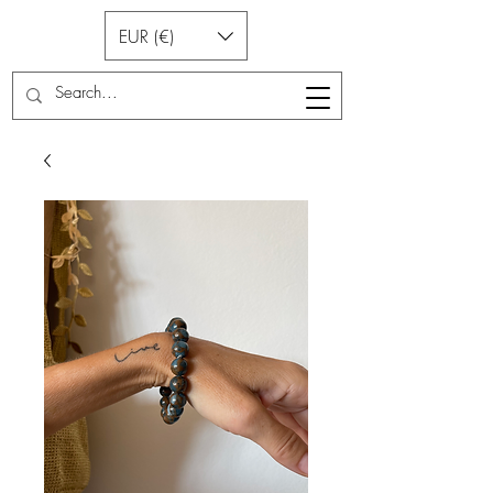
EUR (€)