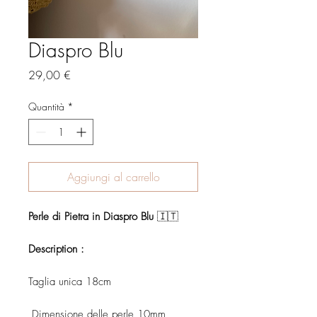
Diaspro Blu
Prezzo
29,00 €
Quantità
*
Aggiungi al carrello
Perle di Pietra in Diaspro Blu
🇮🇹
Description :
Taglia unica 18cm
Dimensione delle perle 10mm