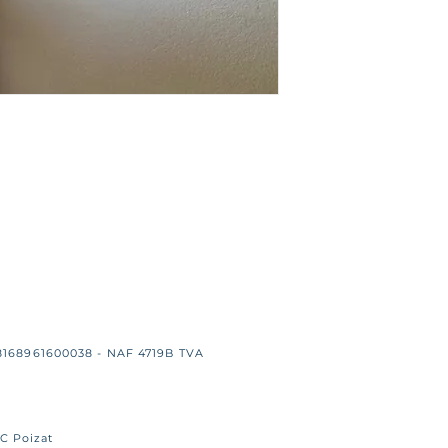
8168961600038 - NAF 4719B TVA
AC Poizat