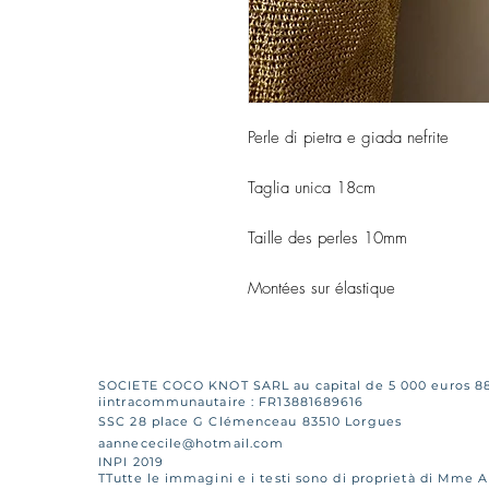
Perle di pietra e giada nefrite
Taglia unica 18cm
Taille des perles 10mm
Montées sur élastique
SOCIETE COCO KNOT SARL au capital de 5 000 euros 8
iintracommunautaire : FR13881689616
SSC 28 place G Clémenceau 83510 Lorgues
aannececile@hotmail.com
INPI 2019
TTutte le immagini e i testi sono di proprietà di Mme 