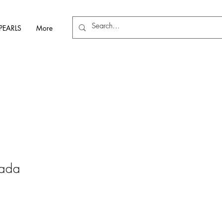
PEARLS
More
iada