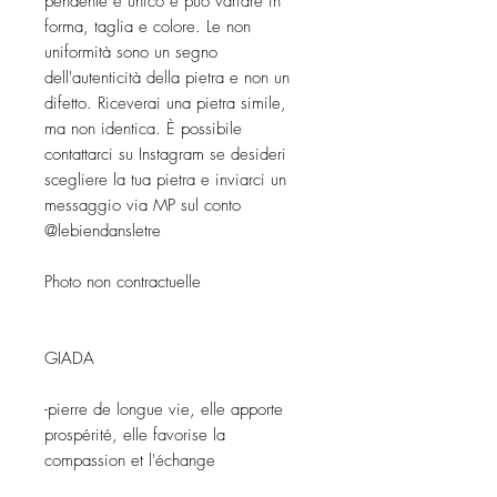
pendente è unico e può variare in
forma, taglia e colore. Le non
uniformità sono un segno
dell'autenticità della pietra e non un
difetto. Riceverai una pietra simile,
ma non identica. È possibile
contattarci su Instagram se desideri
scegliere la tua pietra e inviarci un
messaggio via MP sul conto
@lebiendansletre
Photo non contractuelle
GIADA
-pierre de longue vie, elle apporte
prospérité, elle favorise la
compassion et l'échange