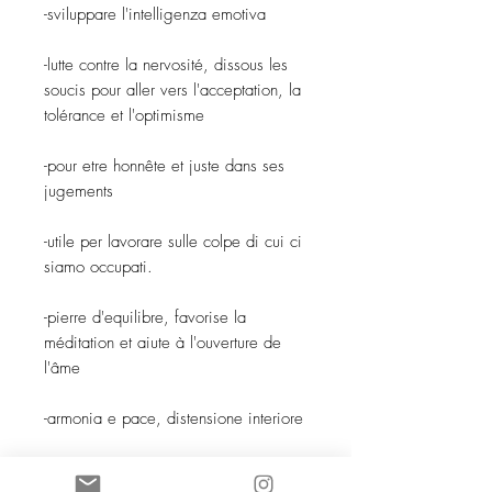
-sviluppare l'intelligenza emotiva
-lutte contre la nervosité, dissous les
soucis pour aller vers l'acceptation, la
tolérance et l'optimisme
-pour etre honnête et juste dans ses
jugements
-utile per lavorare sulle colpe di cui ci
siamo occupati.
-pierre d'equilibre, favorise la
méditation et aiute à l'ouverture de
l'âme
-armonia e pace, distensione interiore
-incoraggiare a devenir ce que l'on