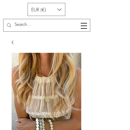
EUR (€)