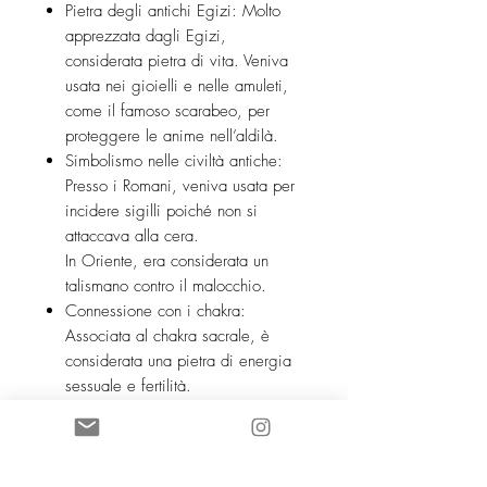
Pietra degli antichi Egizi: Molto
apprezzata dagli Egizi,
considerata pietra di vita. Veniva
usata nei gioielli e nelle amuleti,
come il famoso scarabeo, per
proteggere le anime nell’aldilà.
Simbolismo nelle civiltà antiche:
Presso i Romani, veniva usata per
incidere sigilli poiché non si
attaccava alla cera.
In Oriente, era considerata un
talismano contro il malocchio.
Connessione con i chakra:
Associata al chakra sacrale, è
considerata una pietra di energia
sessuale e fertilità.
Leggenda islamica: Secondo la
tradizione islamica, il profeta
Maometto portava un anello in
corniola inciso per portare fortuna