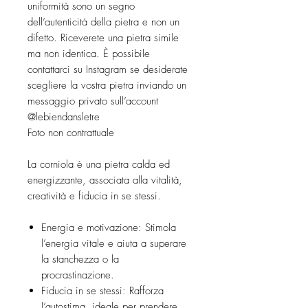
uniformità sono un segno
dell’autenticità della pietra e non un
difetto. Riceverete una pietra simile
ma non identica. È possibile
contattarci su Instagram se desiderate
scegliere la vostra pietra inviando un
messaggio privato sull’account
@lebiendansletre
Foto non contrattuale
La corniola è una pietra calda ed
energizzante, associata alla vitalità,
creatività e fiducia in se stessi.
Energia e motivazione: Stimola
l’energia vitale e aiuta a superare
la stanchezza o la
procrastinazione.
Fiducia in se stessi: Rafforza
l’autostima, ideale per prendere