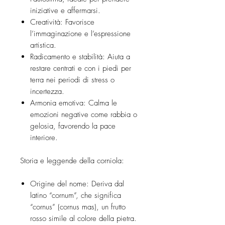
iniziative e affermarsi.
Creatività: Favorisce
l’immaginazione e l’espressione
artistica.
Radicamento e stabilità: Aiuta a
restare centrati e con i piedi per
terra nei periodi di stress o
incertezza.
Armonia emotiva: Calma le
emozioni negative come rabbia o
gelosia, favorendo la pace
interiore.
Storia e leggende della corniola:
Origine del nome: Deriva dal
latino “cornum”, che significa
“cornus” (cornus mas), un frutto
rosso simile al colore della pietra.