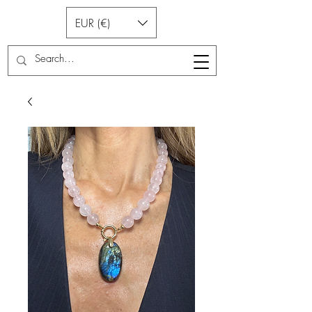
EUR (€)