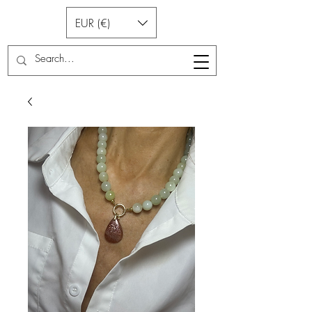
EUR (€)