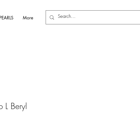
PEARLS
More
o L Beryl