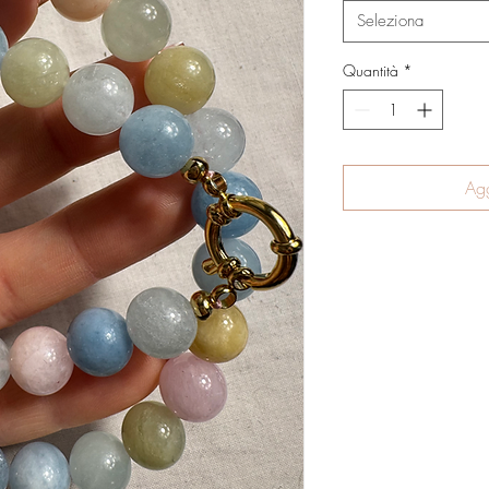
Seleziona
Quantità
*
Agg