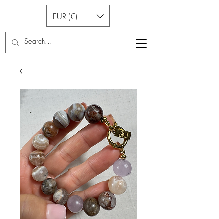
EUR (€)