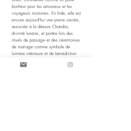
bonheur pour les amoureux et les
voyageurs nocturnes. En Inde, elle est
encore aujourd'hui une pierre sacrée,
associée à la déesse Chandra,
divinité lunaire, et portée lors des
rituels de passage et des cérémonies
de mariage comme symbole de
lumière intérieure et de bénédiction
divine.
Les commandes JUMBOs demandent
du temps pour la confection, allant de
2 à 3 semaines dans les périodes les
plus charnières.
La photo n'est pas contractuelle —
chaque pierre est unique et ses
imperfections sont le témoignage
d'une pierre naturelle.