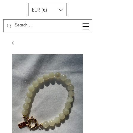
EUR (€)