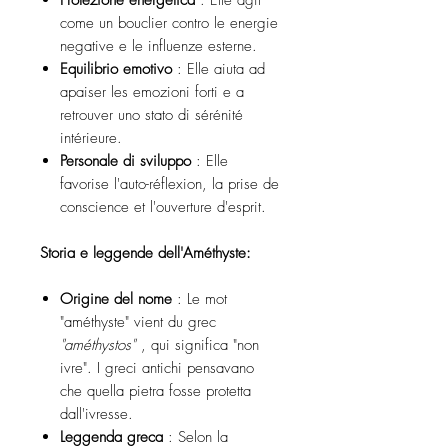
Protezione energetica
: Elle agit
come un bouclier contro le energie
negative e le influenze esterne.
Equilibrio emotivo
: Elle aiuta ad
apaiser les emozioni forti e a
retrouver uno stato di sérénité
intérieure.
Personale di sviluppo
: Elle
favorise l'auto-réflexion, la prise de
conscience et l'ouverture d'esprit.
Storia e leggende dell'Améthyste:
Origine del nome
: Le mot
"améthyste" vient du grec
"améthystos"
, qui significa "non
ivre". I greci antichi pensavano
che quella pietra fosse protetta
dall'ivresse.
Leggenda greca
: Selon la