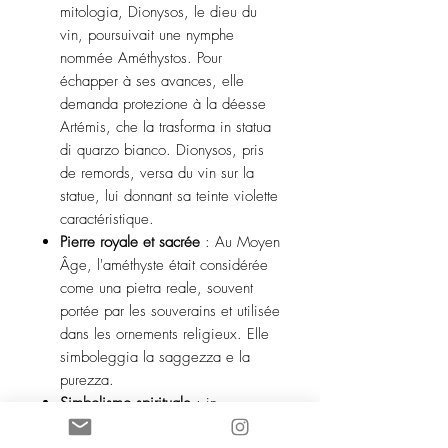
mitologia, Dionysos, le dieu du
vin, poursuivait une nymphe
nommée Améthystos. Pour
échapper à ses avances, elle
demanda protezione à la déesse
Artémis, che la trasforma in statua
di quarzo bianco. Dionysos, pris
de remords, versa du vin sur la
statue, lui donnant sa teinte violette
caractéristique.
Pierre royale et sacrée
: Au Moyen
Âge, l'améthyste était considérée
come una pietra reale, souvent
portée par les souverains et utilisée
dans les ornements religieux. Elle
simboleggia la saggezza e la
purezza.
Simbolismo spirituale
: in
numerose culture, l'améthyste è