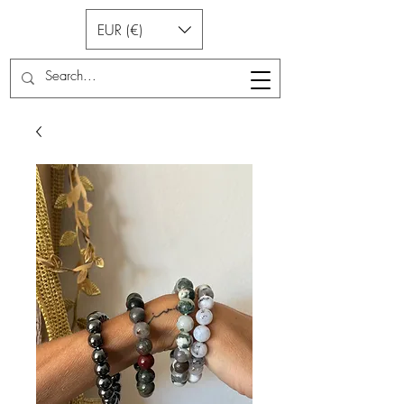
EUR (€)