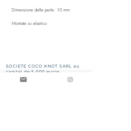
Dimensione delle perle: 10 mm
Montate su elastico
SOCIETE COCO KNOT SARL au
capital de 5 000 euros
88168961600038
- NAF 4719B TVA
iintracommunautaire :
FR13881689616
SSC 28 place G Clémenceau
83510 Lorgues
aannececile@hotmail.com
INPI 2019
TTutte le immagini e i testi sono
di proprietà di Mme AC Poizat