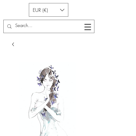
EUR (€)