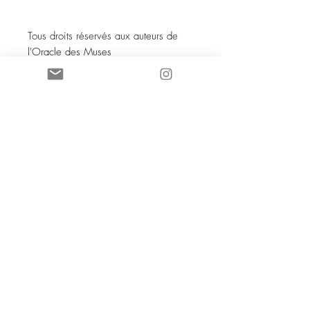
Tous droits réservés aux auteurs de
l'Oracle des Muses
SOCIETE COCO KNOT SARL au
capital de 5 000 euros
88168961600038
- NAF 4719B TVA
iintracommunautaire :
FR13881689616
SSC 28 place G Clémenceau
83510 Lorgues
aannececile@hotmail.com
INPI 2019
TTutte le immagini e i testi sono
di proprietà di Mme AC Poizat
CCOCO Knot et Le Bien dans
l'Etre sono marchi registrati e
protetti dalle leggi in vigore