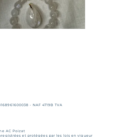
8168961600038 - NAF 4719B TVA
Mme AC Poizat
egistrées et protégées par les lois en vigueur