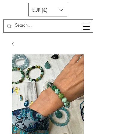
EUR (€)