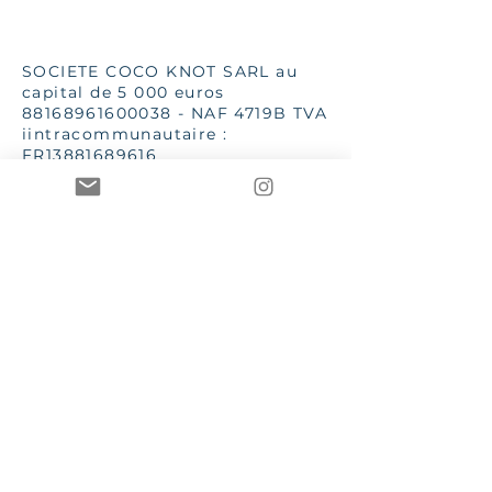
SOCIETE COCO KNOT SARL au
capital de 5 000 euros
88168961600038
- NAF 4719B TVA
iintracommunautaire :
FR13881689616
SSC 28 place G Clémenceau
83510 Lorgues
aannececile@hotmail.com
INPI 2019
TToutes les images et textes sont
de la propriété de Mme AC Poizat
CCOCO Knot et Le Bien dans
l'Etre sont des marques
enregistrées et protégées par les
lois en vigueur
CGV – Conditions générales de vente