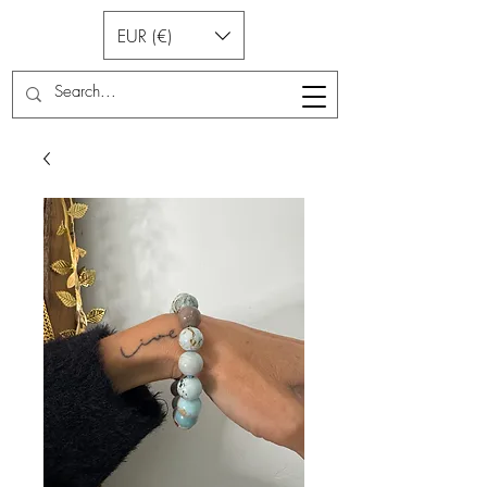
EUR (€)