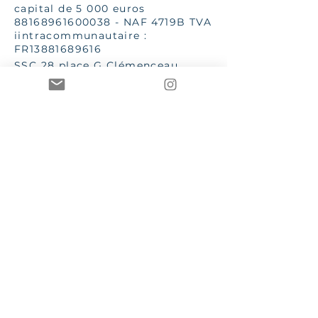
capital de 5 000 euros
88168961600038
- NAF 4719B TVA
iintracommunautaire :
FR13881689616
SSC 28 place G Clémenceau
83510 Lorgues
aannececile@hotmail.com
INPI 2019
TToutes les images et textes sont
de la propriété de Mme AC Poizat
CCOCO Knot et Le Bien dans
l'Etre sont des marques
enregistrées et protégées par les
lois en vigueur
CGV – Conditions générales de vente
RGPD – Règlement général sur la protection des
données