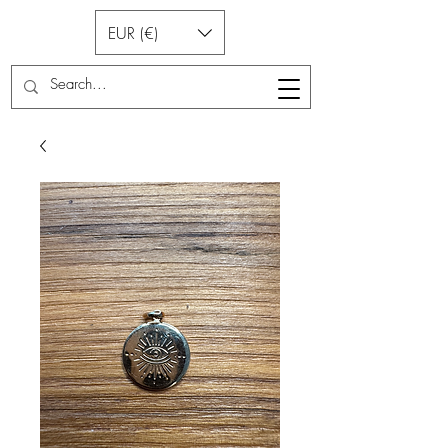
EUR (€)