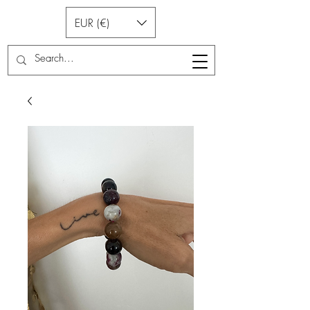
EUR (€)