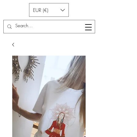
EUR (€)