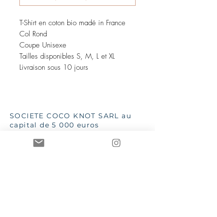
T-Shirt en coton bio madé in France
Col Rond
Coupe Unisexe
Tailles disponibles S, M, L et XL
Livraison sous 10 jours
SOCIETE COCO KNOT SARL au
capital de 5 000 euros
88168961600038
- NAF 4719B TVA
iintracommunautaire :
FR13881689616
SSC 28 place G Clémenceau
83510 Lorgues
aannececile@hotmail.com
INPI 2019
TToutes les images et textes sont
de la propriété de Mme AC Poizat