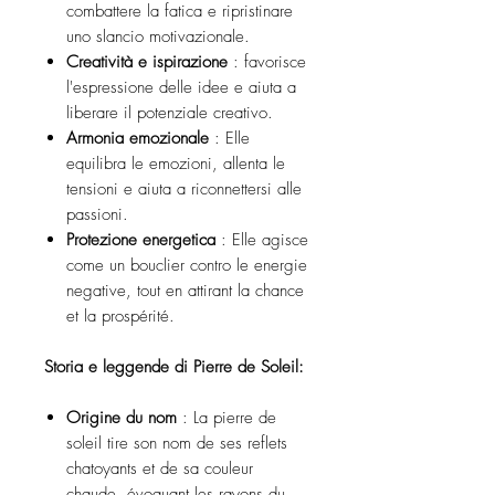
combattere la fatica e ripristinare
uno slancio motivazionale.
Creatività e ispirazione
: favorisce
l'espressione delle idee e aiuta a
liberare il potenziale creativo.
Armonia emozionale
: Elle
equilibra le emozioni, allenta le
tensioni e aiuta a riconnettersi alle
passioni.
Protezione energetica
: Elle agisce
come un bouclier contro le energie
negative, tout en attirant la chance
et la prospérité.
Storia e leggende di Pierre de Soleil:
Origine du nom
: La pierre de
soleil tire son nom de ses reflets
chatoyants et de sa couleur
chaude, évoquant les rayons du