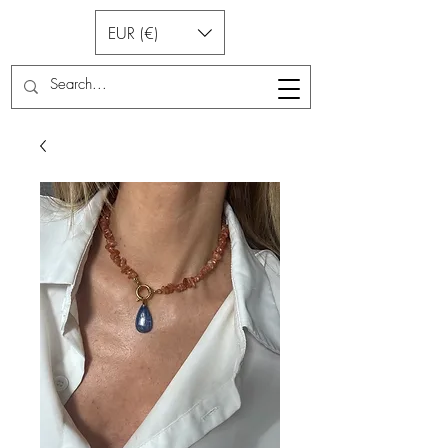
EUR (€)