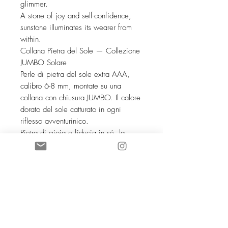
glimmer.
A stone of joy and self-confidence,
sunstone illuminates its wearer from
within.
Collana Pietra del Sole — Collezione
JUMBO Solare
Perle di pietra del sole extra AAA,
calibro 6-8 mm, montate su una
collana con chiusura JUMBO. Il calore
dorato del sole catturato in ogni
riflesso avventurinico.
Pietra di gioia e fiducia in sé, la
pietra del sole illumina chi la porta
dall'interno.
SOCIETE COCO KNOT SARL au
capital de 5 000 euros
88168961600038
- NAF 4719B TVA