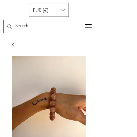
EUR (€)