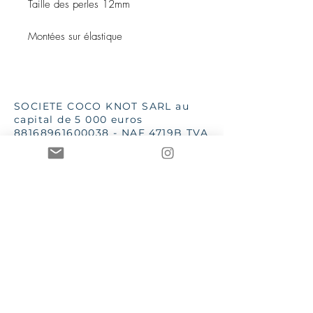
Taille des perles 12mm
Montées sur élastique
SOCIETE COCO KNOT SARL au
capital de 5 000 euros
88168961600038
- NAF 4719B TVA
iintracommunautaire :
FR13881689616
SSC 28 place G Clémenceau
83510 Lorgues
aannececile@hotmail.com
INPI 2019
TTutte le immagini e i testi sono
di proprietà di Mme AC Poizat
CCOCO Knot et Le Bien dans
l'Etre sono marchi registrati e
protetti dalle leggi in vigore