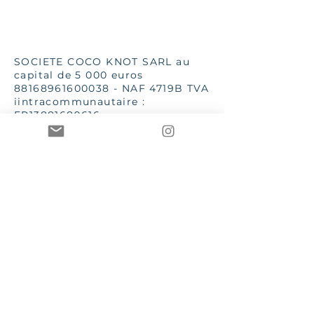
SOCIETE COCO KNOT SARL au
capital de 5 000 euros
88168961600038
- NAF 4719B TVA
iintracommunautaire :
FR13881689616
SSC 28 place G Clémenceau
83510 Lorgues
aannececile@hotmail.com
INPI 2019
TToutes les images et textes sont
de la propriété de Mme AC Poizat
CCOCO Knot et Le Bien dans
l'Etre sont des marques
enregistrées et protégées par les
lois en vigueur
CGV – Conditions générales de vente