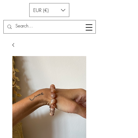
EUR (€)