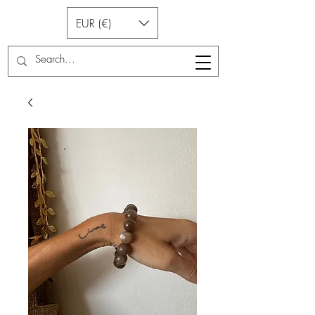
EUR (€)