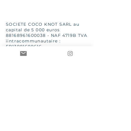
SOCIETE COCO KNOT SARL au
capital de 5 000 euros
88168961600038
- NAF 4719B TVA
iintracommunautaire :
FR13881689616
SSC 28 place G Clémenceau
83510 Lorgues
aannececile@hotmail.com
INPI 2019
TToutes les images et textes sont
de la propriété de Mme AC Poizat
CCOCO Knot et Le Bien dans
l'Etre sont des marques
enregistrées et protégées par les
lois en vigueur
CGV – Conditions générales de vente