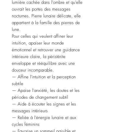
lumière cachée dans l'ombre et qu'elle
ouvrait les portes des messages
nocturnes. Pierre lunaire délicate, elle
appartient à la famille des pierres de
lune.
Pour celles qui veulent affiner leur
intuition, apaiser leur monde
émotionnel et retrouver une guidance
intérieure claire, la péristérite
enveloppe et rééquilibre avec une
douceur incomparable.
— Affine l'intuition et la perception
subtile
— Apaise l'anxiété, les doutes et les
périodes de changement subtil
— Aide à écouter les signes et les
messages intérieurs
— Reliée à l'énergie lunaire et aux
cycles féminins
— Favorise un sommeil paisible et