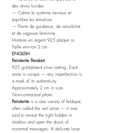
des rêves lucides
— Calme le système nerveux et
équilibre les émotions
— Pierre de guidance, de sensibilité
et de sagesse féminine
Monture en argent 925 plaqué or.
Taille environ 2 cm.
ENGLISH
Peristerite Pendant
925 gold-plated silver setting. Each
stone is unique — any imperfection is
a mark of its authenticity.
Approximately 2 cm in size.
Non-contractual photo.
Peristerite
is a rare variety of feldspar,
often called the
veil stone
— it was
said to reveal the light hidden in
shadow and open the doors of
nocturnal messages. A delicate lunar