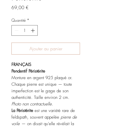
Prix
69,00 €
Quantité
*
Ajouter au panier
FRANÇAIS
Pendentif Péristérite
Monture en argent 925 plaqué or.
Chaque pierre est unique — toute
imperfection est le gage de son
authenticité. Taille environ 2 cm.
Photo non contractuelle.
La Péristérite
est une variété rare de
feldspath, souvent appelée
pierre de
voile
— on disait qu'elle révélait la