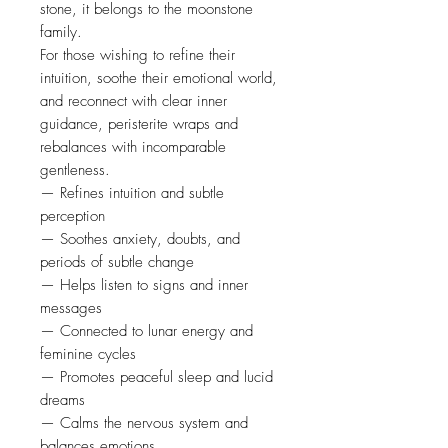
stone, it belongs to the moonstone
family.
For those wishing to refine their
intuition, soothe their emotional world,
and reconnect with clear inner
guidance, peristerite wraps and
rebalances with incomparable
gentleness.
— Refines intuition and subtle
perception
— Soothes anxiety, doubts, and
periods of subtle change
— Helps listen to signs and inner
messages
— Connected to lunar energy and
feminine cycles
— Promotes peaceful sleep and lucid
dreams
— Calms the nervous system and
balances emotions