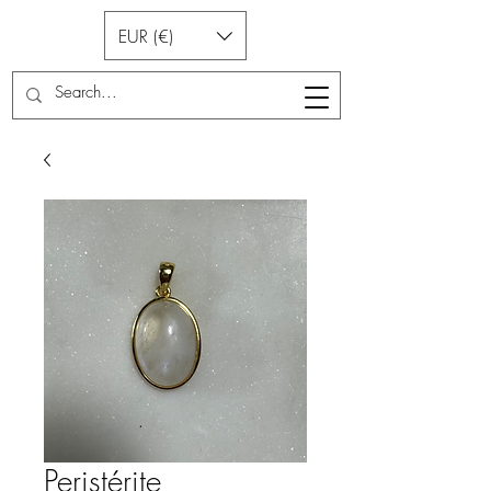
EUR (€)
Peristérite