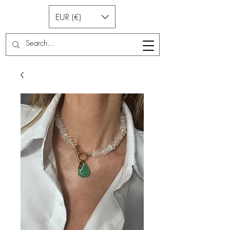
EUR (€)