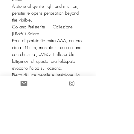
A stone of gentle light and intuition,
peristerite opens perception beyond
the visible.
Collana Peristerite — Collezione
JUMBO Solare
Perle di peristerite extra AAA, calibro
circa 10 mm, montate su una collana
con chiusura JUMBO. I riflessi blu
lattiginosi di questo raro feldspato
evocano l'alba sull'oceano.
Pietra di luce gentile e intuizione, la
peristerite apre la percezione oltre il
visibile.
SOCIETE COCO KNOT SARL au
capital de 5 000 euros
88168961600038
- NAF 4719B TVA