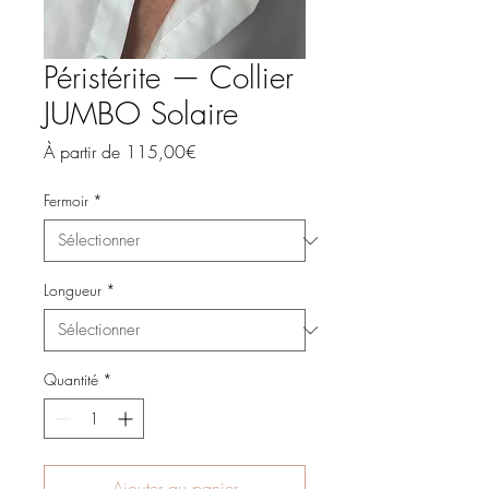
Péristérite — Collier
JUMBO Solaire
Prix
À partir de
115,00€
promotionnel
Fermoir
*
Longueur
*
Quantité
*
Ajouter au panier