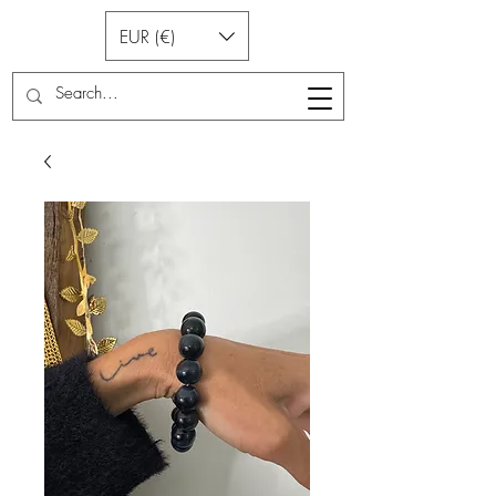
EUR (€)