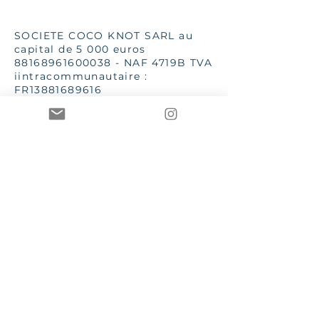
SOCIETE COCO KNOT SARL au
capital de 5 000 euros
88168961600038
- NAF 4719B TVA
iintracommunautaire :
FR13881689616
SSC 28 place G Clémenceau
83510 Lorgues
aannececile@hotmail.com
INPI 2019
TToutes les images et textes sont
de la propriété de Mme AC Poizat
CCOCO Knot et Le Bien dans
l'Etre sont des marques
enregistrées et protégées par les
lois en vigueur
CGV – Conditions générales de vente
RGPD – Règlement général sur la protection des