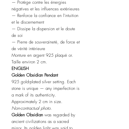
— Protège contre les énergies
négatives et les influences extérieures
— Renforce la confiance en l'intuition
et le discernement
— Dissipe la dispersion et le doute
de soi
— Pierre de souveraineté, de force et
de vérité intérieure
Monture en argent 925 plaqué or.
Taille environ 2 cm.
ENGLISH
Golden Obsidian Pendant
925 gold-plated silver setting. Each
stone is unique — any imperfection is
a mark of its authenticity.
Approximately 2 cm in size.
Non-contractual photo.
Golden Obsidian
was regarded by
ancient civilizations as a sacred
mirror. Its golden light was said to