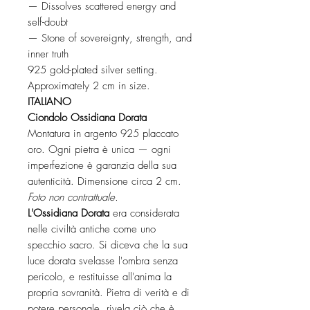
— Dissolves scattered energy and
self-doubt
— Stone of sovereignty, strength, and
inner truth
925 gold-plated silver setting.
Approximately 2 cm in size.
ITALIANO
Ciondolo Ossidiana Dorata
Montatura in argento 925 placcato
oro. Ogni pietra è unica — ogni
imperfezione è garanzia della sua
autenticità. Dimensione circa 2 cm.
Foto non contrattuale.
L'Ossidiana Dorata
era considerata
nelle civiltà antiche come uno
specchio sacro. Si diceva che la sua
luce dorata svelasse l'ombra senza
pericolo, e restituisse all'anima la
propria sovranità. Pietra di verità e di
potere personale, rivela ciò che è