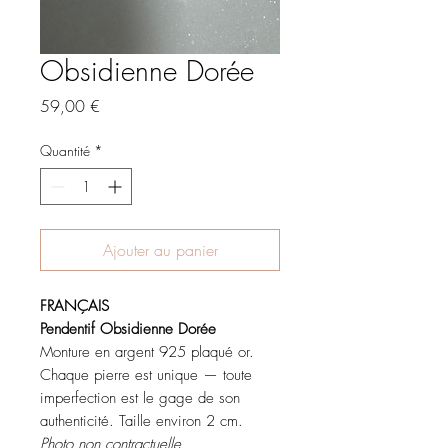
Obsidienne Dorée
Prix
59,00 €
Quantité
*
Ajouter au panier
FRANÇAIS
Pendentif Obsidienne Dorée
Monture en argent 925 plaqué or.
Chaque pierre est unique — toute
imperfection est le gage de son
authenticité. Taille environ 2 cm.
Photo non contractuelle.