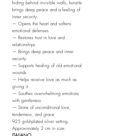
hiding behind invisible walls, kunzite
brings deep peace and a feeling of
inner security.
— Opens the heart and softens
emotional defenses
— Restores trust in love and
relationships
— Brings deep peace and inner
security
— Supports healing of old emotional
wounds
— Helps receive love as much as
giving it
— Soothes overwhelming emotions
with gentleness
— Stone of unconditional love,
tenderness, and grace
925 gold-plated silver setting.
Approximately 2 cm in size.
ITALIANO