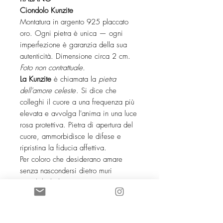
Ciondolo Kunzite
Montatura in argento 925 placcato
oro. Ogni pietra è unica — ogni
imperfezione è garanzia della sua
autenticità. Dimensione circa 2 cm.
Foto non contrattuale.
La Kunzite
è chiamata la
pietra
dell'amore celeste
. Si dice che
colleghi il cuore a una frequenza più
elevata e avvolga l'anima in una luce
rosa protettiva. Pietra di apertura del
cuore, ammorbidisce le difese e
ripristina la fiducia affettiva.
Per coloro che desiderano amare
senza nascondersi dietro muri
invisibili, la kunzite porta una pace
profonda e una sensazione di
sicurezza interiore.
— Apre il cuore e ammorbidisce le