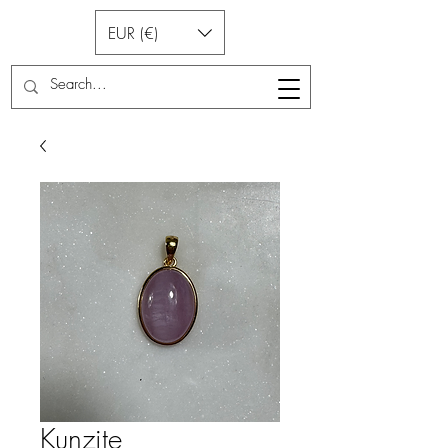
EUR (€)
Kunzite