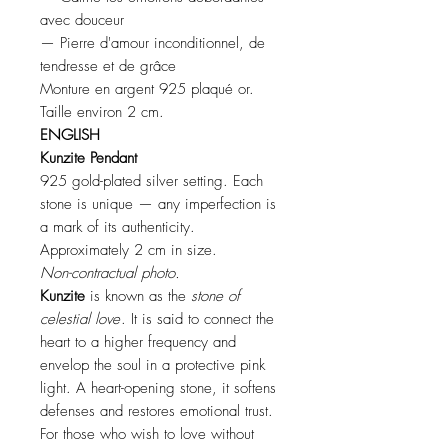
avec douceur
— Pierre d'amour inconditionnel, de
tendresse et de grâce
Monture en argent 925 plaqué or.
Taille environ 2 cm.
ENGLISH
Kunzite Pendant
925 gold-plated silver setting. Each
stone is unique — any imperfection is
a mark of its authenticity.
Approximately 2 cm in size.
Non-contractual photo.
Kunzite
is known as the
stone of
celestial love
. It is said to connect the
heart to a higher frequency and
envelop the soul in a protective pink
light. A heart-opening stone, it softens
defenses and restores emotional trust.
For those who wish to love without