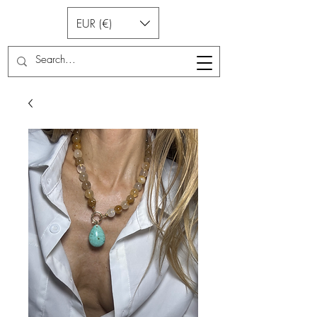
EUR (€)