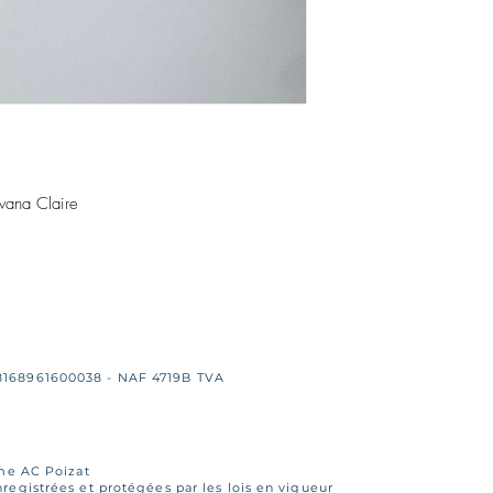
wana Claire
8168961600038 - NAF 4719B TVA
Mme AC Poizat
egistrées et protégées par les lois en vigueur