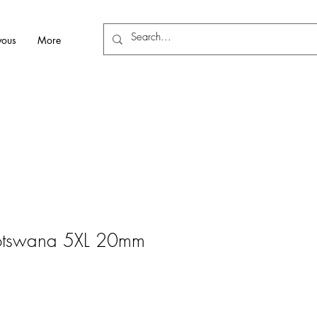
vous
More
otswana 5XL 20mm