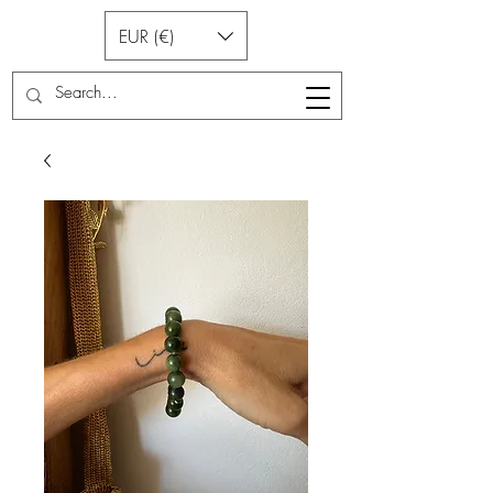
EUR (€)