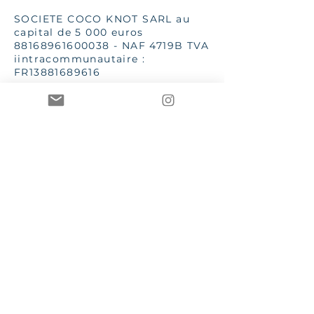
SOCIETE COCO KNOT SARL au
capital de 5 000 euros
88168961600038
- NAF 4719B TVA
iintracommunautaire :
FR13881689616
SSC 28 place G Clémenceau
83510 Lorgues
aannececile@hotmail.com
INPI 2019
TToutes les images et textes sont
de la propriété de Mme AC Poizat
CCOCO Knot et Le Bien dans
l'Etre sont des marques
enregistrées et protégées par les
lois en vigueur
CGV – Conditions générales de vente
RGPD – Règlement général sur la protection des
données