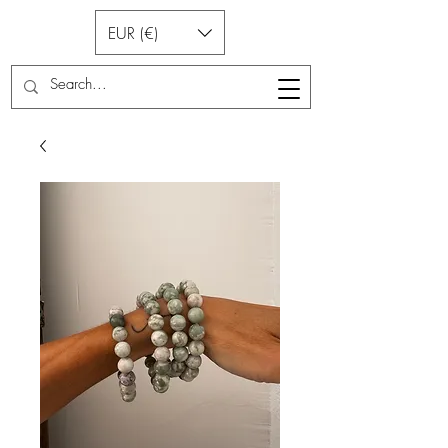
EUR (€)