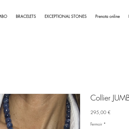
MBO
BRACELETS
EXCEPTIONAL STONES
Prenota online
Collier JU
Prix
295,00 €
Fermoir
*