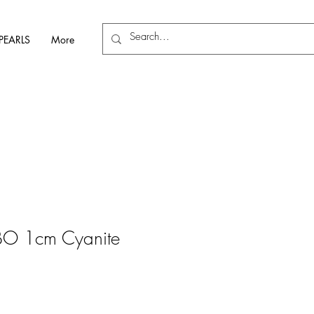
PEARLS
More
MBO 1cm Cyanite