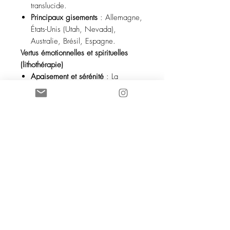
translucide.
Principaux gisements
: Allemagne,
États-Unis (Utah, Nevada),
Australie, Brésil, Espagne.
Vertus émotionnelles et spirituelles
(lithothérapie)
Apaisement et sérénité
: La
variscite est réputée pour calmer
l’esprit, réduire le stress et
l’anxiété, et apporter la paix
intérieure.
Ouverture du cœur
: Elle favorise
l’amour de soi, la compassion et
l’acceptation, aidant à guérir les
blessures émotionnelles.
Clarté mentale
: Elle aide à
dissiper les pensées négatives,
encourage la lucidité et la prise de
décision.