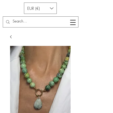
EUR (€)