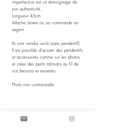
imperfection est un témoignage de
son authenticité..
Longueur 45cm
Attache dorée ou sur commande en
argent
Ils sont vendus seuls (sans pendentif).
Il est possible d'ajouter des pendentifs
et accessoires comme sur les photos
et créer des petits talimans au fil de
vos besoins et ressentis.
Photo non contractuelle
SOCIETE COCO KNOT SARL au
capital de 5 000 euros
88168961600038
- NAF 4719B TVA
iintracommunautaire :