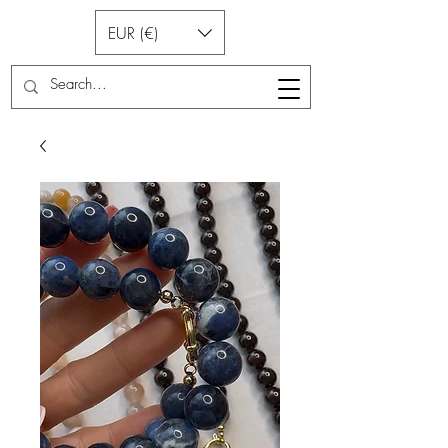
EUR (€)