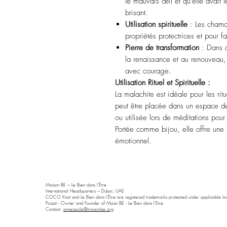
le mauvais œil et qu’elle avait 
brisant.
Utilisation spirituelle
: Les chaman
propriétés protectrices et pour f
Pierre de transformation
: Dans d
la renaissance et au renouveau, 
avec courage.
Utilisation Rituel et Spirituelle :
La malachite est idéale pour les ritu
peut être placée dans un espace de
ou utilisée lors de méditations pou
Portée comme bijou, elle offre une p
émotionnel.
Maison BE – Le Bien dans l'Être
International Headquarters – Dubai, UAE
COCO Knot and Le Bien dans l'Être are registered trademarks protected under applicable law
Poizat.- Owner and Founder of Maisn BE - Le Bien dans l'Etre
Contact:
annececile@maisonbe.org