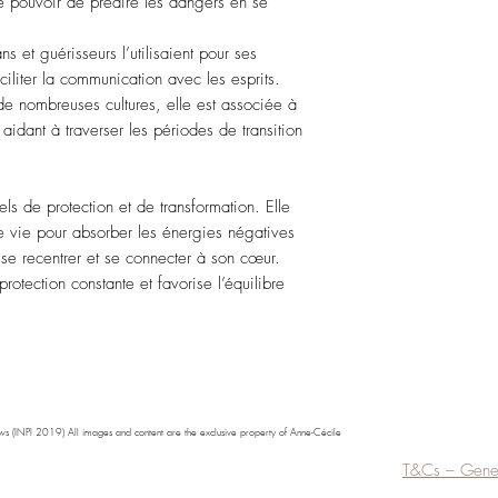
le pouvoir de prédire les dangers en se
s et guérisseurs l’utilisaient pour ses
aciliter la communication avec les esprits.
e nombreuses cultures, elle est associée à
aidant à traverser les périodes de transition
els de protection et de transformation. Elle
 vie pour absorber les énergies négatives
r se recentrer et se connecter à son cœur.
rotection constante et favorise l’équilibre
s (INPI 2019) All images and content are the exclusive property of Anne-Cécile
T&Cs – Gener