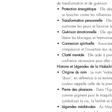
de transformation et de guérison.
Protection énergétique
: Elle ab
un bouclier contre les influences
Transformation personnelle
: Ell
surmonter les peurs et favorise
Guérison émotionnelle
: Elle ap
libère les blocages et harmonis
Connexion spirituelle
: Associée 
compassion et l’ouverture aux au
Clarté mentale
: Elle aide à pre
confiance nécessaire pour aller 
Histoire et Légendes de la Malachi
Origine du nom
: Le nom "malac
"doux", en référence à sa textu
couleur rappelle celle de la pier
Pierre des pharaons
: Dans l’Égy
comme pigment pour le maquilla
symbolisait la vie, la fertilité et
Légendes médiévales
: Au Moyen