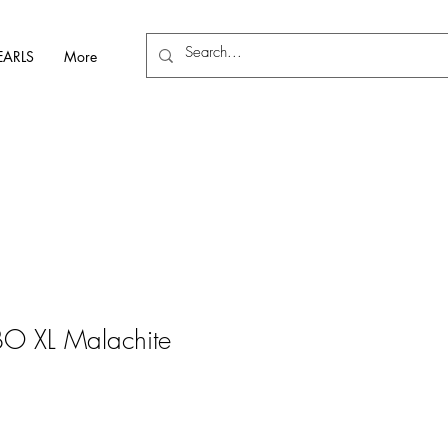
EARLS
More
BO XL Malachite