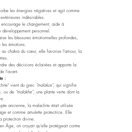
sorbe les énergies négatives et agit comme
 extérieures indésirables.
e encourage le changement, aide à
 le développement personnel.
aise les blessures émotionnelles profondes,
e les émotions.
au chakra du cœur, elle favorise l’amour, la
tres.
ndre des décisions éclairées et apporte la
de l’avant.
te :
hite" vient du grec
"malakos"
, qui signifie
re, ou de
"malakhe"
, une plante verte dont la
re.
pte ancienne, la malachite était utilisée
ge et comme amulette protectrice. Elle
 la protection divine.
 Âge, on croyait qu’elle protégeait contre