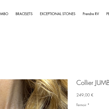
UMBO
BRACELETS
EXCEPTIONAL STONES
Prendre RV
P
Collier JUM
Price
249,00 €
Fermoir
*