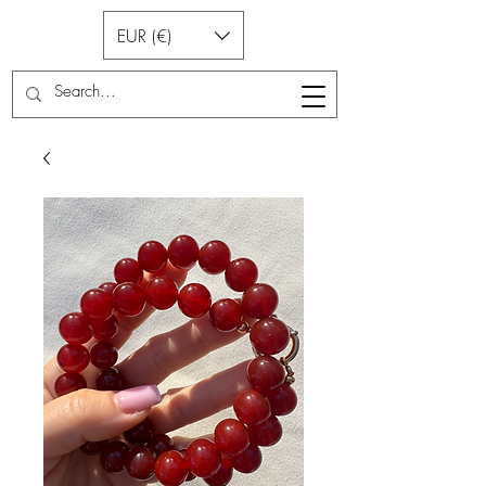
EUR (€)