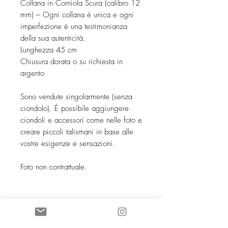
Collana in Corniola Scura (calibro 12
mm) – Ogni collana è unica e ogni
imperfezione è una testimonianza
della sua autenticità.
Lunghezza 45 cm
Chiusura dorata o su richiesta in
argento
Sono vendute singolarmente (senza
ciondolo). È possibile aggiungere
ciondoli e accessori come nelle foto e
creare piccoli talismani in base alle
vostre esigenze e sensazioni.
Foto non contrattuale.
SOCIETE COCO KNOT SARL au
capital de 5 000 euros