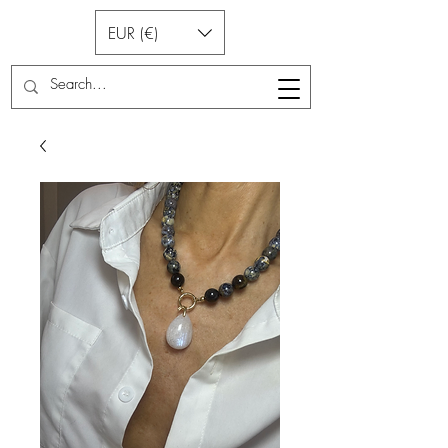
EUR (€)